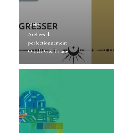
Atelier
Ateliers de
perfectionnement
Oracle G & Triade
Accueil
Services
Tirages cartes
Ateliers
Soins énergétiques
Formation
Nettoyage de l’habitat
Soins énergétiques et i
Formation
Harmoniser son habita
Boutique
Contact