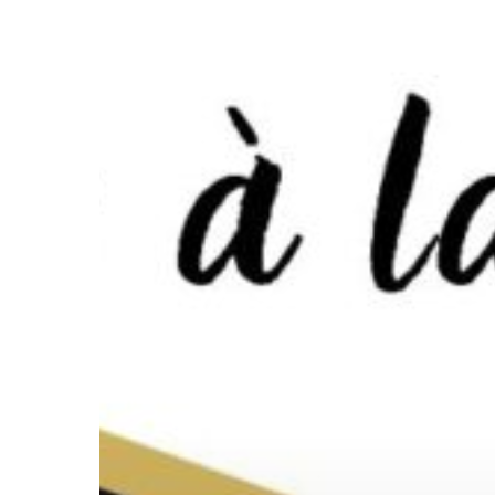
Hit enter to search or ESC to close