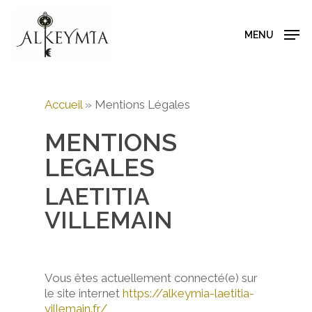
MENU
Hit enter to search or ESC to close
Accueil
»
Mentions Légales
MENTIONS
LEGALES
LAETITIA
VILLEMAIN
Vous êtes actuellement connecté(e) sur
le site internet
https://alkeymia-laetitia-
villemain.fr/