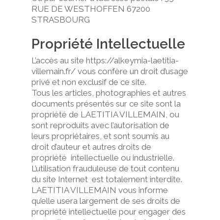
RUE DE WESTHOFFEN 67200
STRASBOURG
Propriété Intellectuelle
L’accès au site https://alkeymia-laetitia-
villemain.fr/ vous confère un droit d’usage
privé et non exclusif de ce site.
Tous les articles, photographies et autres
documents présentés sur ce site sont la
Accueil
propriété de LAETITIA VILLEMAIN, ou
sont reproduits avec l’autorisation de
Services
leurs propriétaires, et sont soumis au
droit d’auteur et autres droits de
Tirages cartes
Ateliers
propriété intellectuelle ou industrielle.
L’utilisation frauduleuse de tout contenu
Soins énergétiques
Formation
du site Internet est totalement interdite.
Nettoyage de l’habitat
LAETITIA VILLEMAIN vous informe
Soins énergétiques et i
Formation
qu’elle usera largement de ses droits de
Harmoniser son habita
propriété intellectuelle pour engager des
Boutique